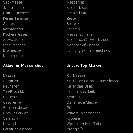
Sackmesser
Messerset
Japanmesser
Messerblock
Damastmesser
Schneidebrett
Keramikmesser
Zester
Santoku
Besteck
Kochmesser
Scheren
Küchenmesser
Messer schleifen
Allzweckmesser
Messerschärf-Workshop
Steakmesser
Nachschleif-Service
Brotmesser
Führung sknife Manufaktur
Käsemesser
Aktuell im Messershop
Unsere Top-Marken
Messershop
Kai Messer
Sammlermesser
Kai Collection by Danny Khezzar
Neuheiten
Kai Michel Bras
Top-Produkte
sknife swiss knife
Gutscheine
Nesmuk
Geschenke
Caminada Messer
Geschenkboxen
Güde
Gravur-Service
Windmühlenmesser
Sale 20%
Kyocera
Newsletter
World of knives Tools
Beratung/Service
triangle®