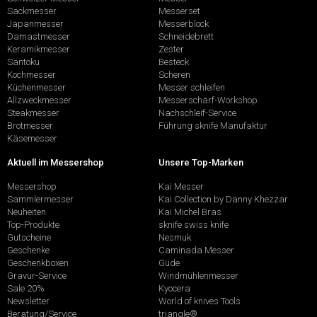
Sackmesser
Messerset
Japanmesser
Messerblock
Damastmesser
Schneidebrett
Keramikmesser
Zester
Santoku
Besteck
Kochmesser
Scheren
Küchenmesser
Messer schleifen
Allzweckmesser
Messerschärf-Workshop
Steakmesser
Nachschleif-Service
Brotmesser
Führung sknife Manufaktur
Käsemesser
Aktuell im Messershop
Unsere Top-Marken
Messershop
Kai Messer
Sammlermesser
Kai Collection by Danny Khezzar
Neuheiten
Kai Michel Bras
Top-Produkte
sknife swiss knife
Gutscheine
Nesmuk
Geschenke
Caminada Messer
Geschenkboxen
Güde
Gravur-Service
Windmühlenmesser
Sale 20%
Kyocera
Newsletter
World of knives Tools
Beratung/Service
triangle®