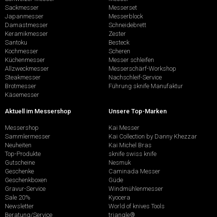
Sackmesser
Messerset
Japanmesser
Messerblock
Damastmesser
Schneidebrett
Keramikmesser
Zester
Santoku
Besteck
Kochmesser
Scheren
Küchenmesser
Messer schleifen
Allzweckmesser
Messerschärf-Workshop
Steakmesser
Nachschleif-Service
Brotmesser
Führung sknife Manufaktur
Käsemesser
Aktuell im Messershop
Unsere Top-Marken
Messershop
Kai Messer
Sammlermesser
Kai Collection by Danny Khezzar
Neuheiten
Kai Michel Bras
Top-Produkte
sknife swiss knife
Gutscheine
Nesmuk
Geschenke
Caminada Messer
Geschenkboxen
Güde
Gravur-Service
Windmühlenmesser
Sale 20%
Kyocera
Newsletter
World of knives Tools
Beratung/Service
triangle®