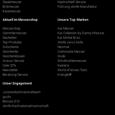
Steakmesser
Nachschleif-Service
Brotmesser
Führung sknife Manufaktur
Käsemesser
Aktuell im Messershop
Unsere Top-Marken
Messershop
Kai Messer
Sammlermesser
Kai Collection by Danny Khezzar
Neuheiten
Kai Michel Bras
Top-Produkte
sknife swiss knife
Gutscheine
Nesmuk
Geschenke
Caminada Messer
Geschenkboxen
Güde
Gravur-Service
Windmühlenmesser
Sale 20%
Kyocera
Newsletter
World of knives Tools
Beratung/Service
triangle®
Unser Engagement
Juniorenkochnationalteam
gusto
Bocuse d'Or
sknife-Kochnationalmannschaft