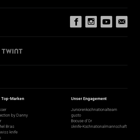
 Top-Marken
Unser Engagement
sser
Juniorenkochnationalteam
lection by Danny
gusto
r
Bocuse d'Or
hel Bras
sknife-Kochnationalmannschaft
swiss knife
k