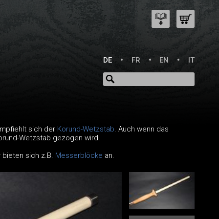
DE
FR
EN
IT
mpfiehlt sich der
Korund-Wetzstab
. Auch wenn das
 Korund-Wetzstab gezogen wird.
bieten sich z.B.
Messerblöcke
an.