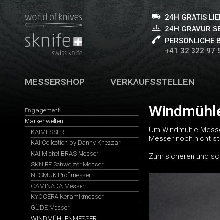
24H GRATIS LI
24H GRAVUR S
PERSÖNLICHE 
+41 32 322 97 
MESSERSHOP
VERKAUFSSTELLEN
Windmühle
Engagement
Markenwelten
Um Windmühle Messer 
KAIMESSER
Messer noch nicht st
KAI Collection by Danny Khezzar
KAI Michel BRAS Messer
Zum sicheren und sc
SKNIFE Schweizer Messer
NESMUK Profimesser
CAMINADA Messer
KYOCERA Keramikmesser
GÜDE Messer
WINDMÜHLENMESSER