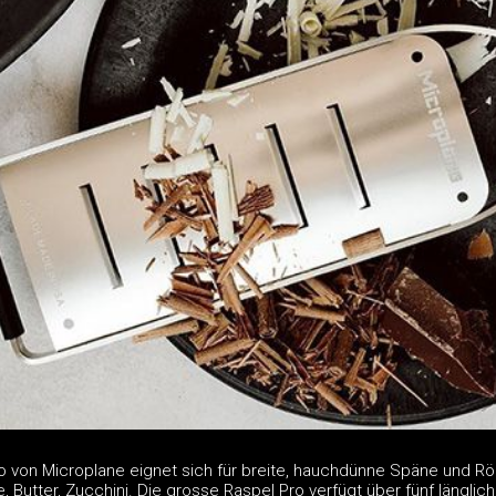
o von Microplane eignet sich für breite, hauchdünne Späne und Rö
 Butter, Zucchini. Die grosse Raspel Pro verfügt über fünf länglic