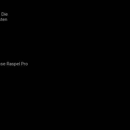
 Die
sten
sse Raspel Pro