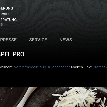
EFERUNG
ERVICE
BERATUNG
55
PRESSE
SERVICE
NEWS
SPEL PRO
ortiment:
Vorführmodelle 50%
,
Küchenhelfer
, Marken-Linie:
Professi