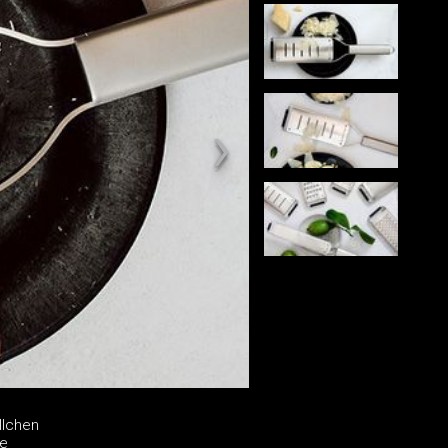
llchen
he