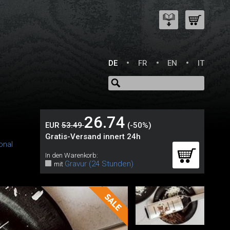
DE
FR
EN
IT
26.74
EUR
53.49
(-50%)
Gratis-Versand innert 24h
onal
In den Warenkorb:
Gravur (24 Stunden)
mit