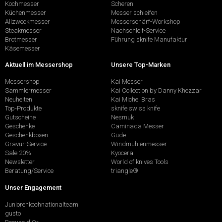
Kochmesser
Scheren
Küchenmesser
Messer schleifen
Allzweckmesser
Messerschärf-Workshop
Steakmesser
Nachschleif-Service
Brotmesser
Führung sknife Manufaktur
Käsemesser
Aktuell im Messershop
Unsere Top-Marken
Messershop
Kai Messer
Sammlermesser
Kai Collection by Danny Khezzar
Neuheiten
Kai Michel Bras
Top-Produkte
sknife swiss knife
Gutscheine
Nesmuk
Geschenke
Caminada Messer
Geschenkboxen
Güde
Gravur-Service
Windmühlenmesser
Sale 20%
Kyocera
Newsletter
World of knives Tools
Beratung/Service
triangle®
Unser Engagement
Juniorenkochnationalteam
gusto