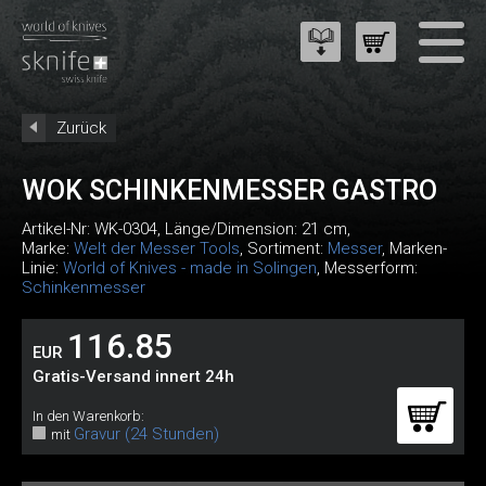
Zurück
WOK SCHINKENMESSER GASTRO
Artikel-Nr:
WK-0304
, Länge/Dimension: 21 cm,
Marke:
Welt der Messer Tools
, Sortiment:
Messer
, Marken-
Linie:
World of Knives - made in Solingen
, Messerform:
Schinkenmesser
116.85
EUR
Gratis-Versand innert 24h
In den Warenkorb:
Gravur (24 Stunden)
mit