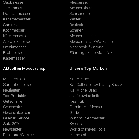
Sackmesser
Messerset
Japanmesser
Messerblock
Damastmesser
Schneidebrett
Keramikmesser
Zester
Santoku
Besteck
Kochmesser
Scheren
Küchenmesser
Messer schleifen
Allzweckmesser
Messerschärf-Workshop
Steakmesser
Nachschleif-Service
Brotmesser
Führung sknife Manufaktur
Käsemesser
Aktuell im Messershop
Unsere Top-Marken
Messershop
Kai Messer
Sammlermesser
Kai Collection by Danny Khezzar
Neuheiten
Kai Michel Bras
Top-Produkte
sknife swiss knife
Gutscheine
Nesmuk
Geschenke
Caminada Messer
Geschenkboxen
Güde
Gravur-Service
Windmühlenmesser
Sale 20%
Kyocera
Newsletter
World of knives Tools
Beratung/Service
triangle®