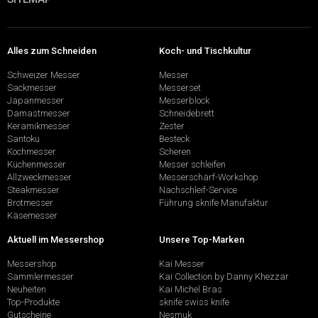
Alles zum Schneiden
Koch- und Tischkultur
Schweizer Messer
Messer
Sackmesser
Messerset
Japanmesser
Messerblock
Damastmesser
Schneidebrett
Keramikmesser
Zester
Santoku
Besteck
Kochmesser
Scheren
Küchenmesser
Messer schleifen
Allzweckmesser
Messerschärf-Workshop
Steakmesser
Nachschleif-Service
Brotmesser
Führung sknife Manufaktur
Käsemesser
Aktuell im Messershop
Unsere Top-Marken
Messershop
Kai Messer
Sammlermesser
Kai Collection by Danny Khezzar
Neuheiten
Kai Michel Bras
Top-Produkte
sknife swiss knife
Gutscheine
Nesmuk