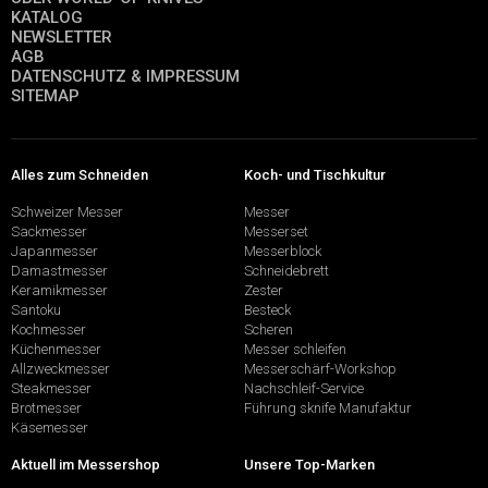
KATALOG
NEWSLETTER
AGB
DATENSCHUTZ & IMPRESSUM
SITEMAP
Alles zum Schneiden
Koch- und Tischkultur
Schweizer Messer
Messer
Sackmesser
Messerset
Japanmesser
Messerblock
Damastmesser
Schneidebrett
Keramikmesser
Zester
Santoku
Besteck
Kochmesser
Scheren
Küchenmesser
Messer schleifen
Allzweckmesser
Messerschärf-Workshop
Steakmesser
Nachschleif-Service
Brotmesser
Führung sknife Manufaktur
Käsemesser
Aktuell im Messershop
Unsere Top-Marken