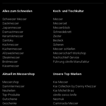
Alles zum Schneiden
Koch- und Tischkultur
Schweizer Messer
Messer
Sackmesser
Messerset
Japanmesser
Messerblock
Damastmesser
Schneidebrett
Keramikmesser
Zester
Santoku
Besteck
Kochmesser
Scheren
Küchenmesser
Messer schleifen
Allzweckmesser
Messerschärf-Workshop
Steakmesser
Nachschleif-Service
Brotmesser
Führung sknife Manufaktur
Käsemesser
Aktuell im Messershop
Unsere Top-Marken
Messershop
Kai Messer
Sammlermesser
Kai Collection by Danny Khezzar
Neuheiten
Kai Michel Bras
Top-Produkte
sknife swiss knife
Gutscheine
Nesmuk
Geschenke
Caminada Messer