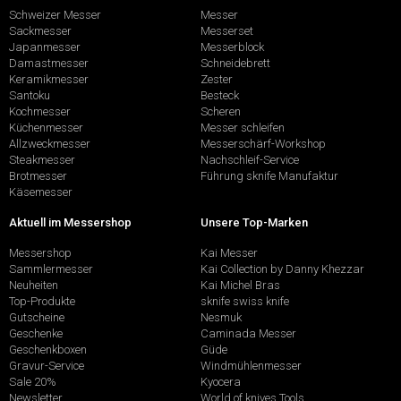
Schweizer Messer
Messer
Sackmesser
Messerset
Japanmesser
Messerblock
Damastmesser
Schneidebrett
Keramikmesser
Zester
Santoku
Besteck
Kochmesser
Scheren
Küchenmesser
Messer schleifen
Allzweckmesser
Messerschärf-Workshop
Steakmesser
Nachschleif-Service
Brotmesser
Führung sknife Manufaktur
Käsemesser
Aktuell im Messershop
Unsere Top-Marken
Messershop
Kai Messer
Sammlermesser
Kai Collection by Danny Khezzar
Neuheiten
Kai Michel Bras
Top-Produkte
sknife swiss knife
Gutscheine
Nesmuk
Geschenke
Caminada Messer
Geschenkboxen
Güde
Gravur-Service
Windmühlenmesser
Sale 20%
Kyocera
Newsletter
World of knives Tools