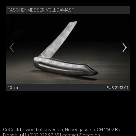
TASCHENMESSER VOLLDAMAST
10 cm
EUR 2143.01
CeCo ltd. - world-of-knives.ch, Neuengasse 5, CH-2502 Biel-
Bienne, +41 (0)32 322 97 55 |
contact@ceco.ch