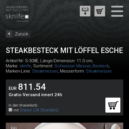
Zurück
STEAKBESTECK MIT LÖFFEL ESCHE
Artikel-Nr:
S-308E
, Länge/Dimension: 11.0 cm,
Marke:
sknife
, Sortiment:
Schweizer Messer
,
Besteck
,
Marken-Linie:
Steakmesser
, Messerform:
Steakmesser
811.54
EUR
Gratis-Versand innert 24h
In den Warenkorb:
Gravur (24 Stunden)
mit