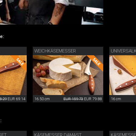
e:
R
WEICHKÄSEMESSER
UNIVERSAL
8.29
EUR 69.14
16.50 cm
EUR 159.73
EUR 79.88
16 cm
:
SET
KÄSEMESSER DAMAST
KÄSEMESS