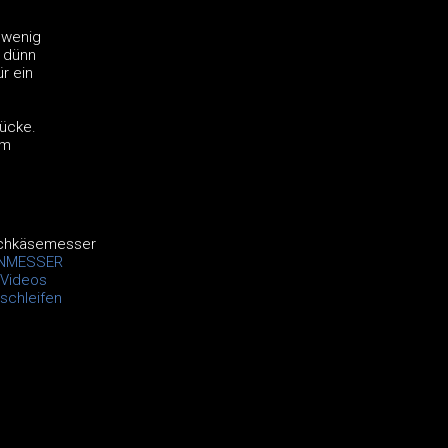
 wenig
r dünn
r ein
tücke.
im
ichkäsemesser
NMESSER
Videos
chleifen