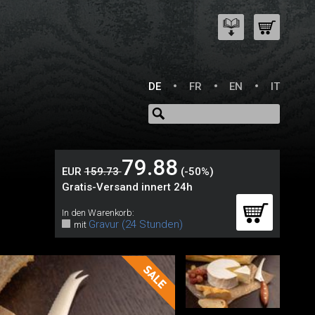
DE
FR
EN
IT
79.88
EUR
159.73
(-50%)
Gratis-Versand innert 24h
In den Warenkorb:
Gravur (24 Stunden)
mit