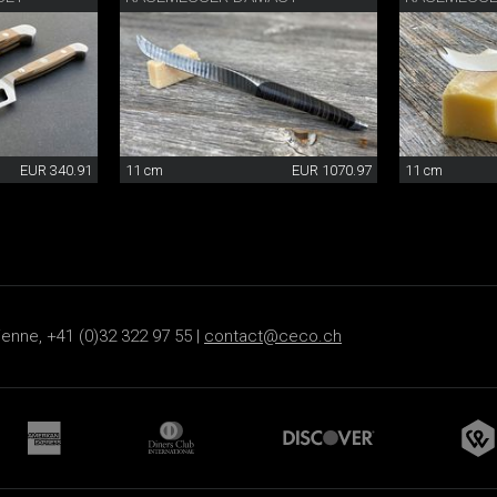
EUR 340.91
11 cm
EUR 1070.97
11 cm
ienne, +41 (0)32 322 97 55 |
contact@ceco.ch