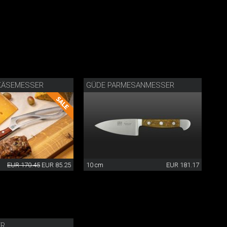
KÄSEMESSER
GÜDE PARMESANMESSER
EUR 170.45
EUR 85.25
10 cm
EUR 181.17
ER