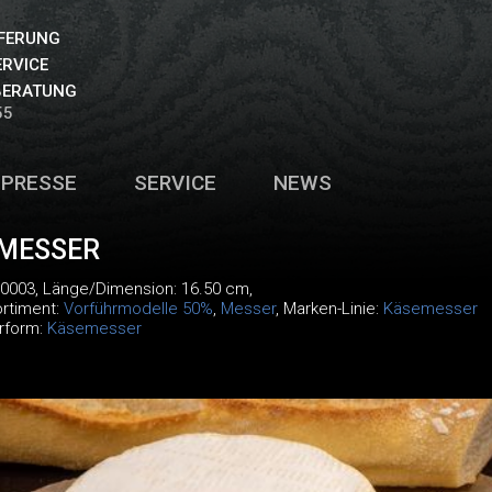
EFERUNG
ERVICE
BERATUNG
55
PRESSE
SERVICE
NEWS
MESSER
40003
, Länge/Dimension: 16.50 cm,
ortiment:
Vorführmodelle 50%
,
Messer
, Marken-Linie:
Käsemesser
rform:
Käsemesser