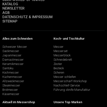
KATALOG
NEWSLETTER
AGB
DATENSCHUTZ & IMPRESSUM
SITEMAP
Alles zum Schneiden
Koch- und Tischkultur
Schweizer Messer
Messer
Sackmesser
Messerset
Japanmesser
Messerblock
Damastmesser
Schneidebrett
Keramikmesser
Zester
Santoku
Besteck
Kochmesser
Scheren
Küchenmesser
Messer schleifen
Allzweckmesser
Messerschärf-Workshop
Steakmesser
Nachschleif-Service
Brotmesser
Führung sknife Manufaktur
Käsemesser
Aktuell im Messershop
Unsere Top-Marken