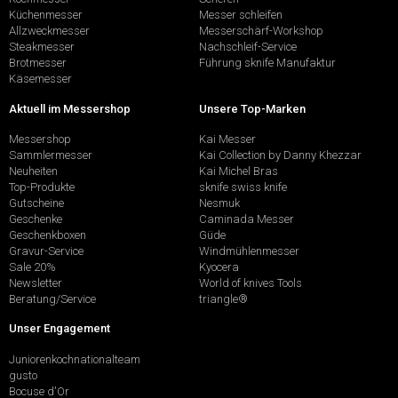
Küchenmesser
Messer schleifen
Allzweckmesser
Messerschärf-Workshop
Steakmesser
Nachschleif-Service
Brotmesser
Führung sknife Manufaktur
Käsemesser
Aktuell im Messershop
Unsere Top-Marken
Messershop
Kai Messer
Sammlermesser
Kai Collection by Danny Khezzar
Neuheiten
Kai Michel Bras
Top-Produkte
sknife swiss knife
Gutscheine
Nesmuk
Geschenke
Caminada Messer
Geschenkboxen
Güde
Gravur-Service
Windmühlenmesser
Sale 20%
Kyocera
Newsletter
World of knives Tools
Beratung/Service
triangle®
Unser Engagement
Juniorenkochnationalteam
gusto
Bocuse d'Or