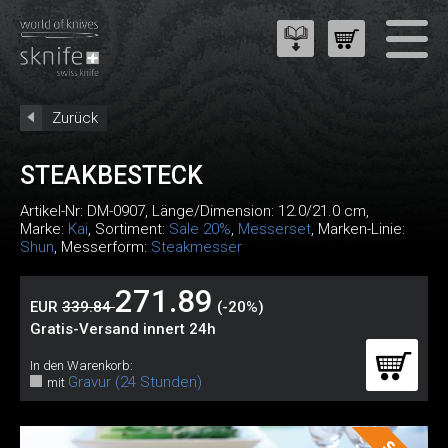
Zurück
STEAKBESTECK
Artikel-Nr:
DM-0907
, Länge/Dimension: 12.0/21.0 cm,
Marke:
Kai
, Sortiment:
Sale 20%
,
Messerset
, Marken-Linie:
Shun
, Messerform:
Steakmesser
271.89
EUR
339.84
(-20%)
Gratis-Versand innert 24h
In den Warenkorb:
Gravur (24 Stunden)
mit