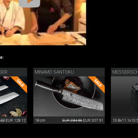
e:
SER
MINAMO SANTOKU
MESSERSCH
.22
EUR 128.12
18 cm
EUR 384.86
EUR 307.91
13.8x11.1x10.