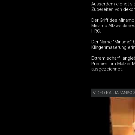
Ausserdem eignet si
Zubereiten von deko
Der Griff des Minamo
Minamo Allzweckmess
HRC.
Der Name "Minamo" be
Klingenmaserung erinn
Extrem scharf, langl
Premier Tim Mälzer 
ausgezeichnet!
VIDEO KAI JAPANISC