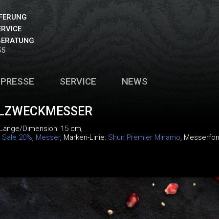
EFERUNG
ERVICE
BERATUNG
55
PRESSE
SERVICE
NEWS
LZWECKMESSER
 Länge/Dimension: 15 cm,
:
Sale 20%
,
Messer
, Marken-Linie:
Shun Premier Minamo
, Messerfor