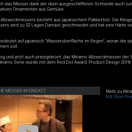
ch das Messer dank der dünn ausgeschliffenen Schneide auch z
rativen Ornamenten aus Gemüse.
 Allzweckmessers besteht aus japanischem Pakka-Holz. Die Kling
ers wird zu 32 Lagen Damast geschmiedet und hat eine Härte vo
deutet auf japanisch "Wasseroberfläche im Regen", woran die sp
ern soll.
ebig und jetzt auch preisgekrönt: das Minamo Allzweckmesser der 
Minamo Serie wurde mit dem Red Dot Award: Product Design 2018
HE MESSER IM EINSATZ
Mehr zu Min
KAI Shun Pr