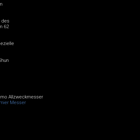
um
e des
n 62
ezielle
Shun
amo Allzweckmesser
emier Messer