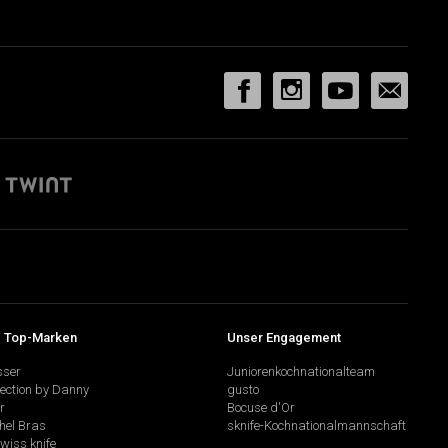
 Top-Marken
Unser Engagement
sser
Juniorenkochnationalteam
lection by Danny
gusto
r
Bocuse d'Or
hel Bras
sknife-Kochnationalmannschaft
swiss knife