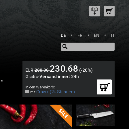
DE
FR
EN
IT
230.68
EUR
288.38
(-20%)
Gratis-Versand innert 24h
m:
In den Warenkorb:
Gravur (24 Stunden)
mit