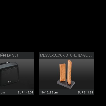
ÄRFER SET
MESSERBLOCK STONEHENGE EICHE
5 cm
EUR 149.01
19x12x32 cm
EUR 341.98