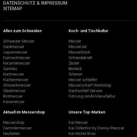
DATENSCHUTZ & IMPRESSUM
SITEMAP
Alles zum Schneiden
Koch- und Tischkultur
Schweizer Messer
Messer
Sackmesser
Messerset
Japanmesser
Messerblock
Damastmesser
Schneidebrett
Keramikmesser
Zester
Santoku
Besteck
Kochmesser
Scheren
Küchenmesser
Messer schleifen
Allzweckmesser
Messerschärf-Workshop
Steakmesser
Nachschleif-Service
Brotmesser
Führung sknife Manufaktur
Käsemesser
Aktuell im Messershop
Unsere Top-Marken
Messershop
Kai Messer
Sammlermesser
Kai Collection by Danny Khezzar
Neuheiten
Kai Michel Bras