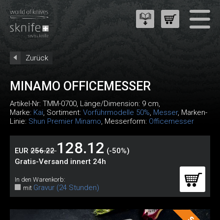
Zurück
MINAMO OFFICEMESSER
Artikel-Nr:
TMM-0700
, Länge/Dimension: 9 cm,
Marke:
Kai
, Sortiment:
Vorführmodelle 50%
,
Messer
, Marken-
Linie:
Shun Premier Minamo
, Messerform:
Officemesser
128.12
EUR
256.22
(-50%)
Gratis-Versand innert 24h
In den Warenkorb:
Gravur (24 Stunden)
mit