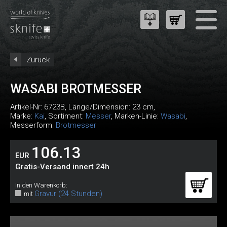
Zurück
WASABI BROTMESSER
Artikel-Nr:
6723B
, Länge/Dimension: 23 cm,
Marke:
Kai
, Sortiment:
Messer
, Marken-Linie:
Wasabi
,
Messerform:
Brotmesser
106.13
EUR
Gratis-Versand innert 24h
In den Warenkorb:
Gravur (24 Stunden)
mit