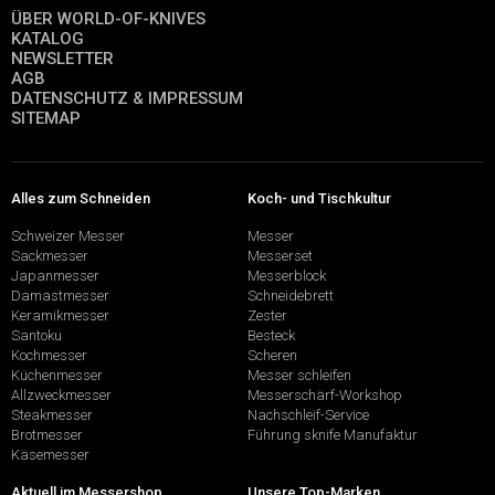
ÜBER WORLD-OF-KNIVES
KATALOG
NEWSLETTER
AGB
DATENSCHUTZ & IMPRESSUM
SITEMAP
Alles zum Schneiden
Koch- und Tischkultur
Schweizer Messer
Messer
Sackmesser
Messerset
Japanmesser
Messerblock
Damastmesser
Schneidebrett
Keramikmesser
Zester
Santoku
Besteck
Kochmesser
Scheren
Küchenmesser
Messer schleifen
Allzweckmesser
Messerschärf-Workshop
Steakmesser
Nachschleif-Service
Brotmesser
Führung sknife Manufaktur
Käsemesser
Aktuell im Messershop
Unsere Top-Marken