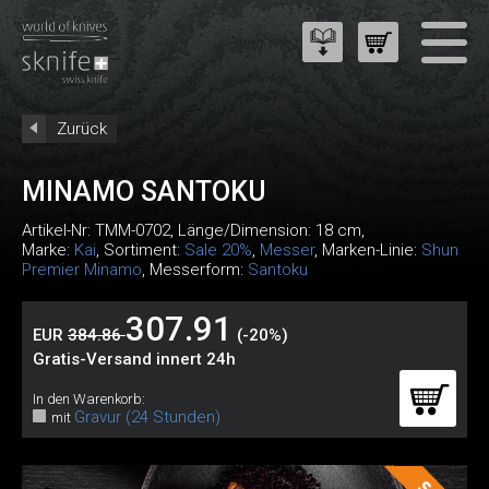
Zurück
MINAMO SANTOKU
Artikel-Nr:
TMM-0702
, Länge/Dimension: 18 cm,
Marke:
Kai
, Sortiment:
Sale 20%
,
Messer
, Marken-Linie:
Shun
Premier Minamo
, Messerform:
Santoku
307.91
EUR
384.86
(-20%)
Gratis-Versand innert 24h
In den Warenkorb:
Gravur (24 Stunden)
mit