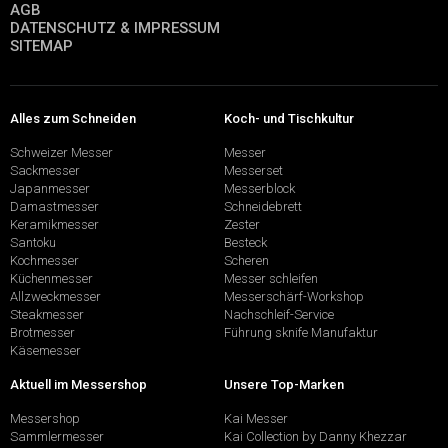
AGB
DATENSCHUTZ & IMPRESSUM
SITEMAP
Alles zum Schneiden
Koch- und Tischkultur
Schweizer Messer
Messer
Sackmesser
Messerset
Japanmesser
Messerblock
Damastmesser
Schneidebrett
Keramikmesser
Zester
Santoku
Besteck
Kochmesser
Scheren
Küchenmesser
Messer schleifen
Allzweckmesser
Messerschärf-Workshop
Steakmesser
Nachschleif-Service
Brotmesser
Führung sknife Manufaktur
Käsemesser
Aktuell im Messershop
Unsere Top-Marken
Messershop
Kai Messer
Sammlermesser
Kai Collection by Danny Khezzar