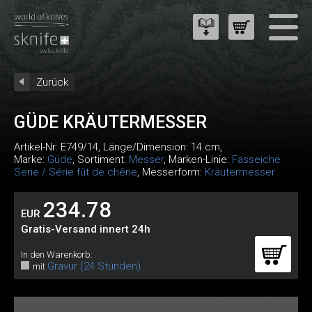
Zurück
GÜDE KRÄUTERMESSER
Artikel-Nr:
E749/14
, Länge/Dimension: 14 cm,
Marke:
Güde
, Sortiment:
Messer
, Marken-Linie:
Fasseiche
Serie / Série fût de chêne
, Messerform:
Kräutermesser
234.78
EUR
Gratis-Versand innert 24h
In den Warenkorb:
Gravur (24 Stunden)
mit