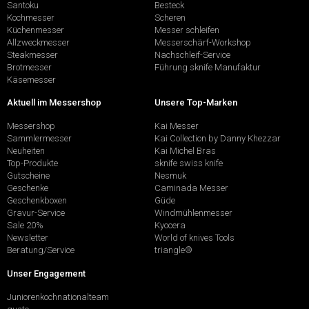
Santoku
Besteck
Kochmesser
Scheren
Küchenmesser
Messer schleifen
Allzweckmesser
Messerschärf-Workshop
Steakmesser
Nachschleif-Service
Brotmesser
Führung sknife Manufaktur
Käsemesser
Aktuell im Messershop
Unsere Top-Marken
Messershop
Kai Messer
Sammlermesser
Kai Collection by Danny Khezzar
Neuheiten
Kai Michel Bras
Top-Produkte
sknife swiss knife
Gutscheine
Nesmuk
Geschenke
Caminada Messer
Geschenkboxen
Güde
Gravur-Service
Windmühlenmesser
Sale 20%
Kyocera
Newsletter
World of knives Tools
Beratung/Service
triangle®
Unser Engagement
Juniorenkochnationalteam