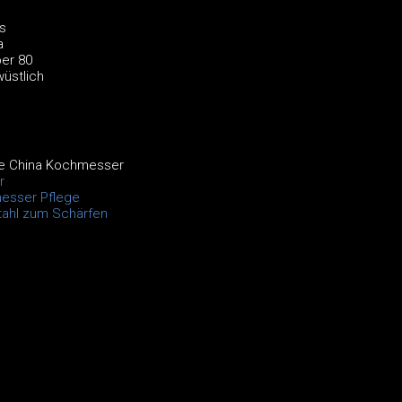
s
a
ber 80
üstlich
e China Kochmesser
r
esser Pflege
ahl zum Schärfen