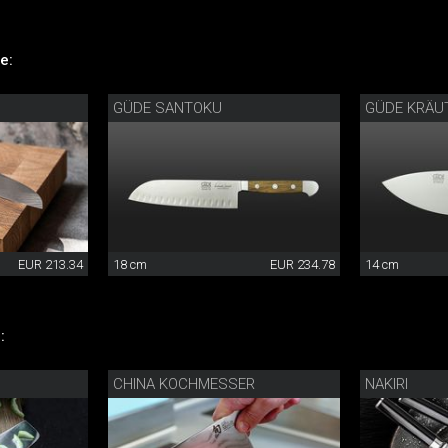
e:
GÜDE SANTOKU
GÜDE KRÄU
EUR 213.34
18 cm
EUR 234.78
14 cm
:
CHINA KOCHMESSER
NAKIRI