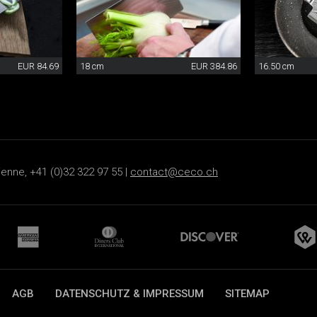
EUR 84.69
18 cm
EUR 384.86
16.50 cm
ienne, +41 (0)32 322 97 55 |
contact@ceco.ch
AGB
DATENSCHUTZ & IMPRESSUM
SITEMAP