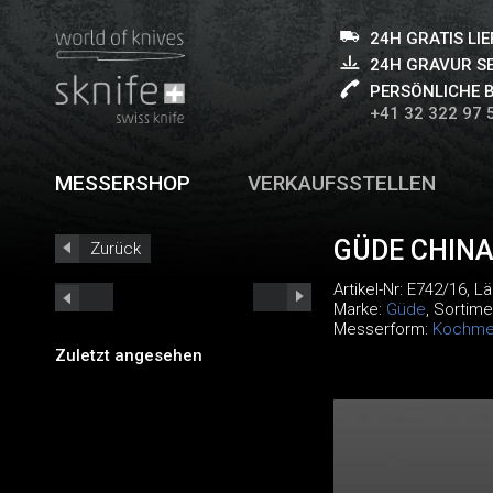
24H GRATIS LI
24H GRAVUR S
PERSÖNLICHE 
+41 32 322 97 
MESSERSHOP
VERKAUFSSTELLEN
GÜDE CHIN
Zurück
Artikel-Nr:
E742/16
, L
Marke:
Güde
, Sortime
Messerform:
Kochme
Zuletzt angesehen