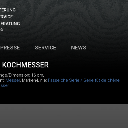
EFERUNG
ERVICE
BERATUNG
55
PRESSE
SERVICE
NEWS
A KOCHMESSER
änge/Dimension: 16 cm,
nt:
Messer
, Marken-Linie:
Fasseiche Serie / Série fût de chêne
,
sser