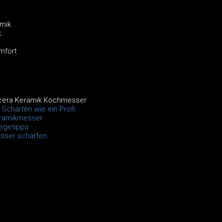
amik
k
mfort
cera Keramik Kochmesser
Schärfen wie ein Profi
ramikmesser
egetipps
ser schärfen