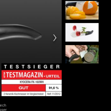
Tech
sser