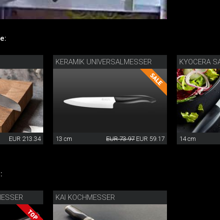
e:
KERAMIK UNIVERSALMESSER
EUR 213.34
13 cm
EUR 73.97
EUR 59.17
14 cm
:
MESSER
KAI KOCHMESSER