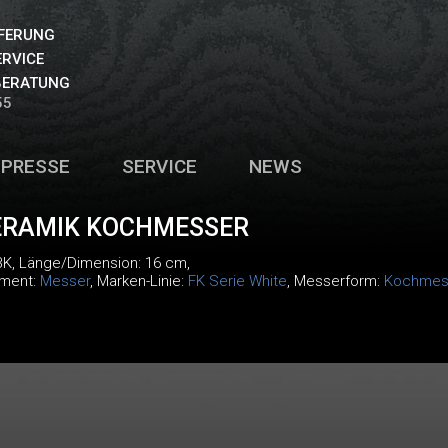
EFERUNG
ERVICE
BERATUNG
55
PRESSE
SERVICE
NEWS
ERAMIK KOCHMESSER
BK
, Länge/Dimension: 16 cm,
iment:
Messer
, Marken-Linie:
FK Serie White
, Messerform:
Kochmes