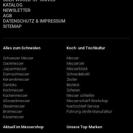
KATALOG
NEWSLETTER
AGB
DATENSCHUTZ & IMPRESSUM
SITEMAP
Alles zum Schneiden
Koch- und Tischkultur
Schweizer Messer
Messer
Sackmesser
Messerset
Japanmesser
Messerblock
Damastmesser
Schneidebrett
Keramikmesser
Zester
Santoku
Besteck
Kochmesser
Scheren
Küchenmesser
Messer schleifen
Allzweckmesser
Messerschärf-Workshop
Steakmesser
Nachschleif-Service
Brotmesser
Führung sknife Manufaktur
Käsemesser
Aktuell im Messershop
Unsere Top-Marken