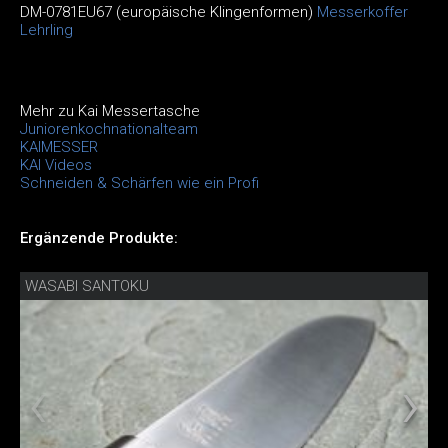
DM-0781EU67 (europäische Klingenformen)
Messerkoffer
Lehrling
Mehr zu Kai Messertasche
Juniorenkochnationalteam
KAIMESSER
KAI Videos
Schneiden & Schärfen wie ein Profi
Ergänzende Produkte:
WASABI SANTOKU