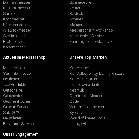
Damastmesser
Schneidebrett
Keramikmesser
Zester
Santoku
Besteck
Kochmesser
Scheren
Küchenmesser
Messer schleifen
Allzweckmesser
Messerschärf-Workshop
Steakmesser
Nachschleif-Service
Brotmesser
Führung sknife Manufaktur
Käsemesser
Aktuell im Messershop
Unsere Top-Marken
Messershop
Kai Messer
Sammlermesser
Kai Collection by Danny Khezzar
Neuheiten
Kai Michel Bras
Top-Produkte
sknife swiss knife
Gutscheine
Nesmuk
Geschenke
Caminada Messer
Geschenkboxen
Güde
Gravur-Service
Windmühlenmesser
Sale 20%
Kyocera
Newsletter
World of knives Tools
Beratung/Service
triangle®
Unser Engagement