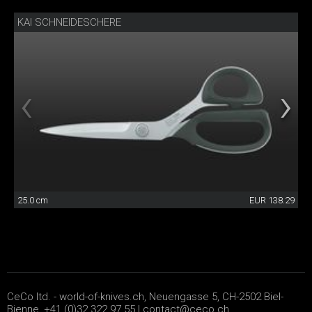
KAI SCHNEIDESCHERE
25.0 cm
EUR 138.29
CeCo ltd. - world-of-knives.ch, Neuengasse 5, CH-2502 Biel-
Bienne, +41 (0)32 322 97 55 |
contact@ceco.ch