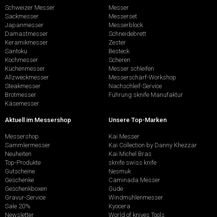
Schweizer Messer
Messer
Sackmesser
Messerset
Japanmesser
Messerblock
Damastmesser
Schneidebrett
Keramikmesser
Zester
Santoku
Besteck
Kochmesser
Scheren
Küchenmesser
Messer schleifen
Allzweckmesser
Messerschärf-Workshop
Steakmesser
Nachschleif-Service
Brotmesser
Führung sknife Manufaktur
Käsemesser
Aktuell im Messershop
Unsere Top-Marken
Messershop
Kai Messer
Sammlermesser
Kai Collection by Danny Khezzar
Neuheiten
Kai Michel Bras
Top-Produkte
sknife swiss knife
Gutscheine
Nesmuk
Geschenke
Caminada Messer
Geschenkboxen
Güde
Gravur-Service
Windmühlenmesser
Sale 20%
Kyocera
Newsletter
World of knives Tools