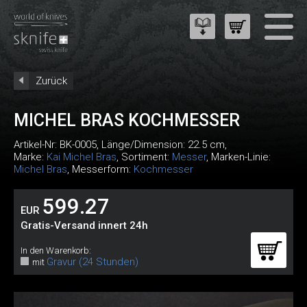
Zurück
MICHEL BRAS KOCHMESSER
Artikel-Nr:
BK-0005
, Länge/Dimension: 22.5 cm,
Marke:
Kai Michel Bras
, Sortiment:
Messer
, Marken-Linie:
Michel Bras
, Messerform:
Kochmesser
599.27
EUR
Gratis-Versand innert 24h
In den Warenkorb:
Gravur (24 Stunden)
mit