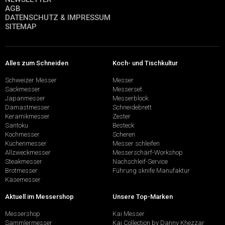
AGB
DATENSCHUTZ & IMPRESSUM
SITEMAP
Alles zum Schneiden
Koch- und Tischkultur
Schweizer Messer
Messer
Sackmesser
Messerset
Japanmesser
Messerblock
Damastmesser
Schneidebrett
Keramikmesser
Zester
Santoku
Besteck
Kochmesser
Scheren
Küchenmesser
Messer schleifen
Allzweckmesser
Messerschärf-Workshop
Steakmesser
Nachschleif-Service
Brotmesser
Führung sknife Manufaktur
Käsemesser
Aktuell im Messershop
Unsere Top-Marken
Messershop
Kai Messer
Sammlermesser
Kai Collection by Danny Khezzar