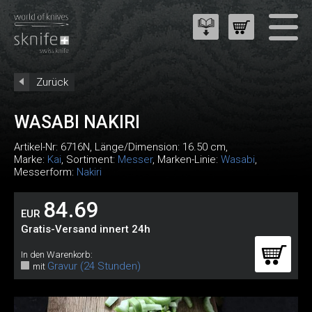
Zurück
WASABI NAKIRI
Artikel-Nr:
6716N
, Länge/Dimension: 16.50 cm,
Marke:
Kai
, Sortiment:
Messer
, Marken-Linie:
Wasabi
,
Messerform:
Nakiri
84.69
EUR
Gratis-Versand innert 24h
In den Warenkorb:
Gravur (24 Stunden)
mit