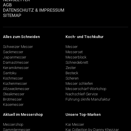
AGB
DATENSCHUTZ & IMPRESSUM
SITEMAP
Alles zum Schneiden
Koch- und Tischkultur
Schweizer Messer
Messer
Sackmesser
Messerset
Japanmesser
Messerblock
Damastmesser
Schneidebrett
Keramikmesser
Zester
Santoku
Besteck
Kochmesser
Scheren
Küchenmesser
Messer schleifen
Allzweckmesser
Messerschärf-Workshop
Steakmesser
Nachschleif-Service
Brotmesser
Führung sknife Manufaktur
Käsemesser
Aktuell im Messershop
Unsere Top-Marken
Messershop
Kai Messer
Sammlermesser
Kai Collection by Danny Khezzar