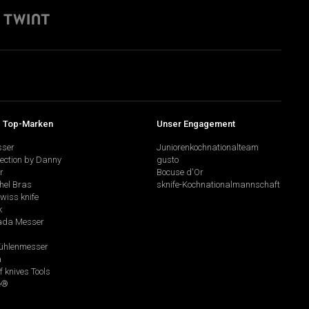
 Top-Marken
Unser Engagement
sser
Juniorenkochnationalteam
lection by Danny
gusto
r
Bocuse d'Or
hel Bras
sknife-Kochnationalmannschaft
swiss knife
k
da Messer
hlenmesser
a
f knives Tools
e®