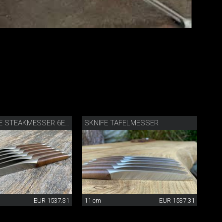
SKNIFE TAFELMESSER
SWISS KNIFE STEAKMESSER 6ER SET
EUR 1537.31
11 cm
EUR 1537.31