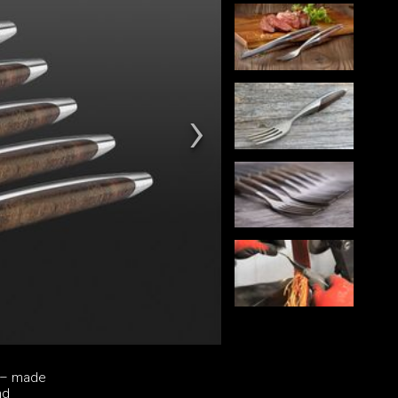
l – made
nd