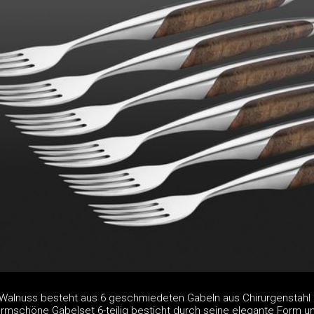
g Walnuss besteht aus 6 geschmiedeten Gabeln aus Chirurgenstah
formschöne Gabelset 6-teilig besticht durch seine elegante Form u