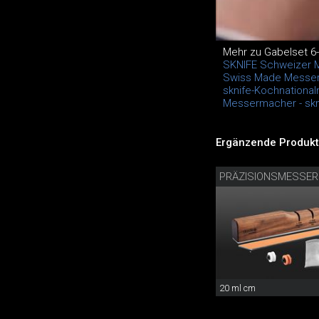
Mehr zu Gabelset 6-t
SKNIFE Schweizer 
Swiss Made Messer
sknife-Kochnationa
Messermacher - skn
Ergänzende Produkt
20 ml cm