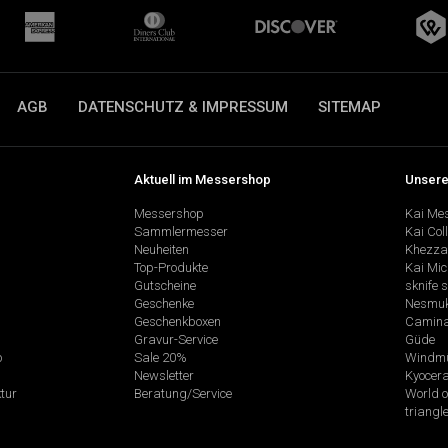
AGB
DATENSCHUTZ & IMPRESSUM
SITEMAP
Aktuell im Messershop
Unsere
Messershop
Kai Me
Sammlermesser
Kai Col
Neuheiten
Khezza
Top-Produkte
Kai Mic
Gutscheine
sknife 
Geschenke
Nesmu
Geschenkboxen
Camina
Gravur-Service
Güde
p
Sale 20%
Windmü
Newsletter
Kyocer
tur
Beratung/Service
World o
triangl