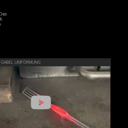
 Das
 6
e
E GABEL UMFORMUNG