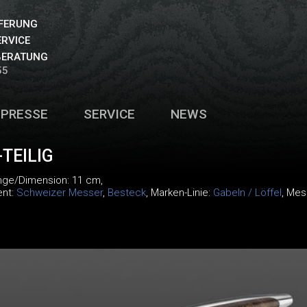
EFERUNG
ERVICE
BERATUNG
55
PRESSE
SERVICE
NEWS
TEILIG
änge/Dimension: 11 cm,
ent:
Schweizer Messer
,
Besteck
, Marken-Linie:
Gabeln / Löffel
, Mes