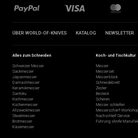
ÜBER WORLD-OF-KNIVES
KATALOG
NEWSLETTER
Alles zum Schneiden
Koch- und Tischkultur
Schweizer Messer
Messer
Sackmesser
Messerset
Japanmesser
Messerblock
Damastmesser
Schneidebrett
Keramikmesser
Zester
Santoku
Besteck
Kochmesser
Scheren
Küchenmesser
Messer schleifen
Allzweckmesser
Messerschärf-Worksho
Steakmesser
Nachschleif-Service
Brotmesser
Führung sknife Manufak
Käsemesser