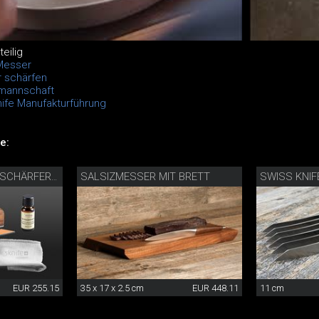
eilig
Messer
 schärfen
lmannschaft
ife Manufakturführung
e:
SALSIZMESSER MIT BRETT
PRÄZISIONSMESSERSCHÄRFER MIT PFLEGESET
EUR 255.15
35 x 17 x 2.5 cm
EUR 448.11
11 cm