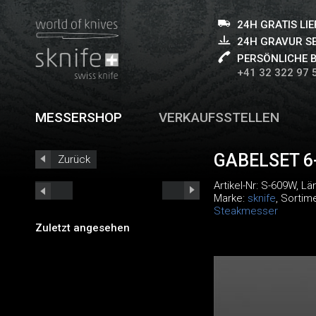
24H GRATIS LI
24H GRAVUR S
PERSÖNLICHE 
+41 32 322 97 
MESSERSHOP
VERKAUFSSTELLEN
GABELSET 6-
Zurück
Artikel-Nr:
S-609W
, L
Marke:
sknife
, Sortim
Steakmesser
Zuletzt angesehen