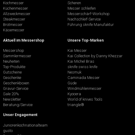
Kochmesser
Scheren
Küchenmesser
Messer schleifen
Allzweckmesser
Messerschärf-Workshop
Steakmesser
Nachschleif-Service
Brotmesser
Führung sknife Manufaktur
Käsemesser
Aktuell im Messershop
Unsere Top-Marken
Messershop
Kai Messer
Sammlermesser
Kai Collection by Danny Khezzar
Neuheiten
Kai Michel Bras
Top-Produkte
sknife swiss knife
Gutscheine
Nesmuk
Geschenke
Caminada Messer
Geschenkboxen
Güde
Gravur-Service
Windmühlenmesser
Sale 20%
Kyocera
Newsletter
World of knives Tools
Beratung/Service
triangle®
Unser Engagement
Juniorenkochnationalteam
gusto