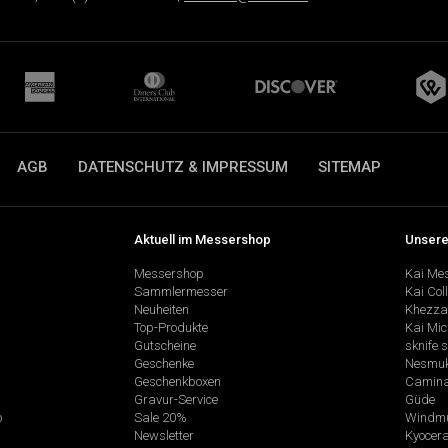
AGB
DATENSCHUTZ & IMPRESSUM
SITEMAP
Aktuell im Messershop
Unsere
Messershop
Kai Me
Sammlermesser
Kai Col
Neuheiten
Khezza
Top-Produkte
Kai Mic
Gutscheine
sknife 
Geschenke
Nesmu
Geschenkboxen
Camina
Gravur-Service
Güde
p
Sale 20%
Windmü
Newsletter
Kyocer