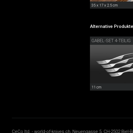
35 x 17 x 2.5 cm
Alternative Produkte
GABEL-SET 4-TEILIG
11 cm
CeCo ltd. - world-of-knives.ch, Neuengasse 5, CH-2502 Biel-B