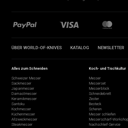
ÜBER WORLD-OF-KNIVES
KATALOG
NEWSLETTER
Alles zum Schneiden
Koch- und Tischkultur
Schweizer Messer
Messer
Sackmesser
Messerset
Japanmesser
Messerblock
Damastmesser
Schneidebrett
Keramikmesser
Zester
Santoku
Besteck
Kochmesser
Scheren
Küchenmesser
Messer schleifen
Allzweckmesser
Messerschärf-Worksho
Steakmesser
Nachschleif-Service