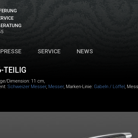
EFERUNG
ERVICE
BERATUNG
55
PRESSE
SERVICE
NEWS
-TEILIG
nge/Dimension: 11 cm,
ent:
Schweizer Messer
,
Messer
, Marken-Linie:
Gabeln / Löffel
, Mess