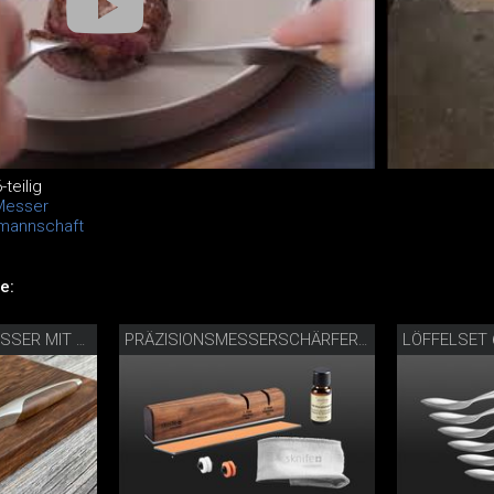
teilig
Messer
lmannschaft
e:
LÖFFELSET 
SCHWEIZER KÄSEMESSER MIT SCHNEIDEBRETT
PRÄZISIONSMESSERSCHÄRFER MIT PFLEGESET