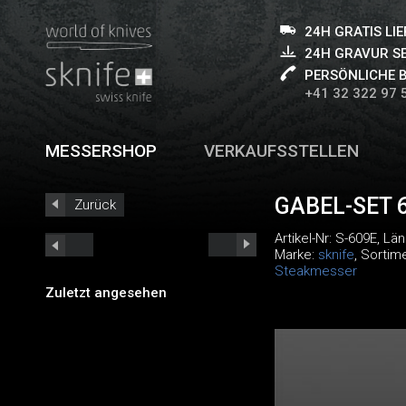
24H GRATIS LI
24H GRAVUR S
PERSÖNLICHE 
+41 32 322 97 
MESSERSHOP
VERKAUFSSTELLEN
GABEL-SET 6
Zurück
Artikel-Nr:
S-609E
, Lä
Marke:
sknife
, Sortim
Steakmesser
Zuletzt angesehen