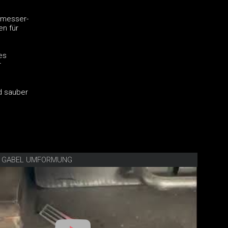
elmesser-
en für
es
r
nd sauber
E GABEL UMFORMUNG