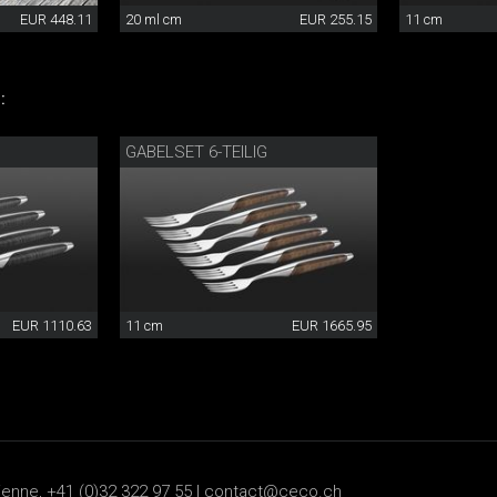
EUR 448.11
20 ml cm
EUR 255.15
11 cm
:
GABELSET 6-TEILIG
EUR 1110.63
11 cm
EUR 1665.95
ienne, +41 (0)32 322 97 55 |
contact@ceco.ch