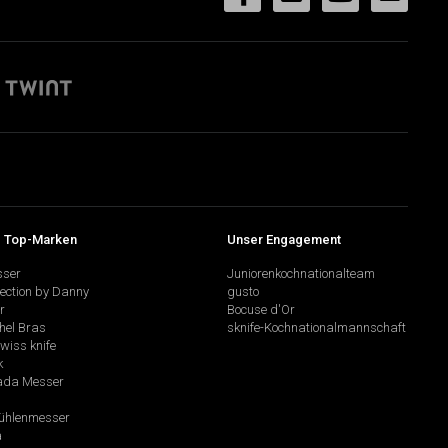
 Top-Marken
Unser Engagement
sser
Juniorenkochnationalteam
lection by Danny
gusto
r
Bocuse d'Or
hel Bras
sknife-Kochnationalmannschaft
swiss knife
k
da Messer
hlenmesser
a