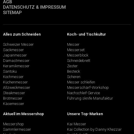
AGB
DATENSCHUTZ & IMPRESSUM
SITEMAP
Alles zum Schneiden
Koch- und Tischkultur
Schweizer Messer
Messer
Sackmesser
Messerset
Japanmesser
Messerblock
Damastmesser
Schneidebrett
Keramikmesser
Zester
Santoku
Besteck
Kochmesser
Scheren
Küchenmesser
Messer schleifen
Allzweckmesser
Messerschärf-Workshop
Steakmesser
Nachschleif-Service
Brotmesser
Führung sknife Manufaktur
Käsemesser
Aktuell im Messershop
Unsere Top-Marken
Messershop
Kai Messer
Sammlermesser
Kai Collection by Danny Khezzar