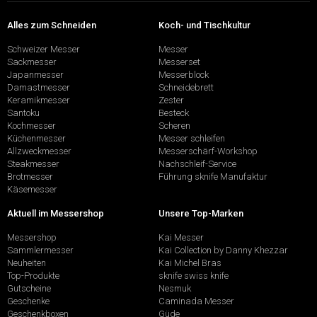
Alles zum Schneiden
Koch- und Tischkultur
Schweizer Messer
Messer
Sackmesser
Messerset
Japanmesser
Messerblock
Damastmesser
Schneidebrett
Keramikmesser
Zester
Santoku
Besteck
Kochmesser
Scheren
Küchenmesser
Messer schleifen
Allzweckmesser
Messerschärf-Workshop
Steakmesser
Nachschleif-Service
Brotmesser
Führung sknife Manufaktur
Käsemesser
Aktuell im Messershop
Unsere Top-Marken
Messershop
Kai Messer
Sammlermesser
Kai Collection by Danny Khezzar
Neuheiten
Kai Michel Bras
Top-Produkte
sknife swiss knife
Gutscheine
Nesmuk
Geschenke
Caminada Messer
Geschenkboxen
Güde