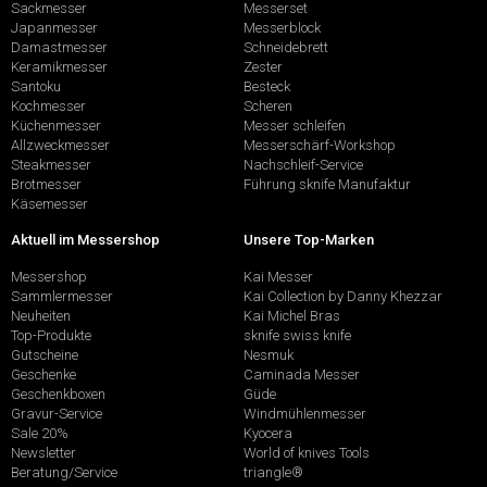
Sackmesser
Messerset
Japanmesser
Messerblock
Damastmesser
Schneidebrett
Keramikmesser
Zester
Santoku
Besteck
Kochmesser
Scheren
Küchenmesser
Messer schleifen
Allzweckmesser
Messerschärf-Workshop
Steakmesser
Nachschleif-Service
Brotmesser
Führung sknife Manufaktur
Käsemesser
Aktuell im Messershop
Unsere Top-Marken
Messershop
Kai Messer
Sammlermesser
Kai Collection by Danny Khezzar
Neuheiten
Kai Michel Bras
Top-Produkte
sknife swiss knife
Gutscheine
Nesmuk
Geschenke
Caminada Messer
Geschenkboxen
Güde
Gravur-Service
Windmühlenmesser
Sale 20%
Kyocera
Newsletter
World of knives Tools
Beratung/Service
triangle®