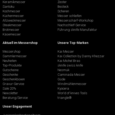
Keramikmesser
Zester
Santoku
Besteck
Kochmesser
Scheren
Küchenmesser
Messer schleifen
Allzweckmesser
Messerschärf-Workshop
Steakmesser
Nachschleif-Service
Brotmesser
Führung sknife Manufaktur
Käsemesser
Aktuell im Messershop
Unsere Top-Marken
Messershop
Kai Messer
Sammlermesser
Kai Collection by Danny Khezzar
Neuheiten
Kai Michel Bras
Top-Produkte
sknife swiss knife
Gutscheine
Nesmuk
Geschenke
Caminada Messer
Geschenkboxen
Güde
Gravur-Service
Windmühlenmesser
Sale 20%
Kyocera
Newsletter
World of knives Tools
Beratung/Service
triangle®
Unser Engagement