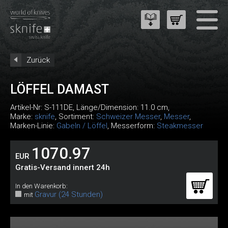
Zurück
LÖFFEL DAMAST
Artikel-Nr:
S-111DE
, Länge/Dimension: 11.0 cm,
Marke:
sknife
, Sortiment:
Schweizer Messer
,
Messer
,
Marken-Linie:
Gabeln / Löffel
, Messerform:
Steakmesser
1070.97
EUR
Gratis-Versand innert 24h
In den Warenkorb:
Gravur (24 Stunden)
mit