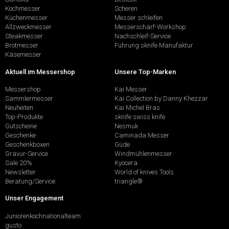
Kochmesser
Scheren
Küchenmesser
Messer schleifen
Allzweckmesser
Messerschärf-Workshop
Steakmesser
Nachschleif-Service
Brotmesser
Führung sknife Manufaktur
Käsemesser
Aktuell im Messershop
Unsere Top-Marken
Messershop
Kai Messer
Sammlermesser
Kai Collection by Danny Khezzar
Neuheiten
Kai Michel Bras
Top-Produkte
sknife swiss knife
Gutscheine
Nesmuk
Geschenke
Caminada Messer
Geschenkboxen
Güde
Gravur-Service
Windmühlenmesser
Sale 20%
Kyocera
Newsletter
World of knives Tools
Beratung/Service
triangle®
Unser Engagement
Juniorenkochnationalteam
gusto