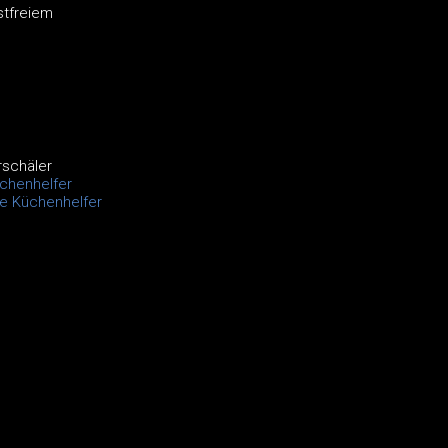
stfreiem
rschäler
chenhelfer
le Küchenhelfer