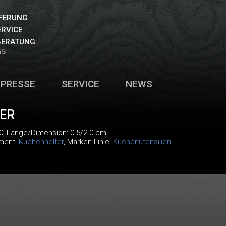
EFERUNG
ERVICE
BERATUNG
55
PRESSE
SERVICE
NEWS
ER
0
, Länge/Dimension: 0.5/2.0 cm,
iment:
Küchenhelfer
, Marken-Linie:
Küchenutensilien