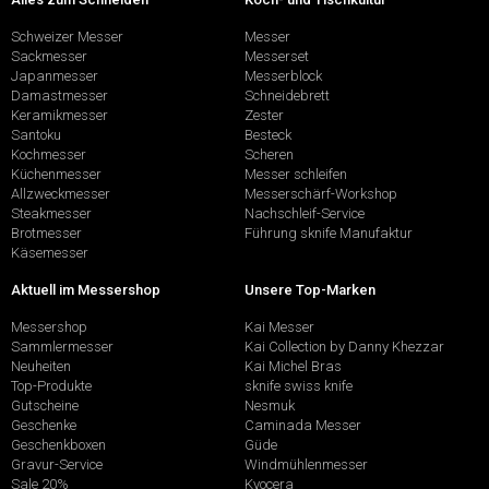
Schweizer Messer
Messer
Sackmesser
Messerset
Japanmesser
Messerblock
Damastmesser
Schneidebrett
Keramikmesser
Zester
Santoku
Besteck
Kochmesser
Scheren
Küchenmesser
Messer schleifen
Allzweckmesser
Messerschärf-Workshop
Steakmesser
Nachschleif-Service
Brotmesser
Führung sknife Manufaktur
Käsemesser
Aktuell im Messershop
Unsere Top-Marken
Messershop
Kai Messer
Sammlermesser
Kai Collection by Danny Khezzar
Neuheiten
Kai Michel Bras
Top-Produkte
sknife swiss knife
Gutscheine
Nesmuk
Geschenke
Caminada Messer
Geschenkboxen
Güde
Gravur-Service
Windmühlenmesser
Sale 20%
Kyocera