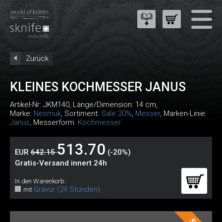
Zurück
KLEINES KOCHMESSER JANUS
Artikel-Nr:
JKM140
, Länge/Dimension: 14 cm,
Marke:
Nesmuk
, Sortiment:
Sale 20%
,
Messer
, Marken-Linie:
Janus
, Messerform:
Kochmesser
513.70
EUR
642.15
(-20%)
Gratis-Versand innert 24h
In den Warenkorb:
Gravur (24 Stunden)
mit