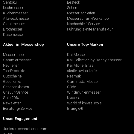
Santoku
Besteck
Kochmesser
Scheren
Küchenmesser
Messer schleifen
Allzweckmesser
Messerschärf-Workshop
Steakmesser
Nachschleif-Service
Brotmesser
Führung sknife Manufaktur
Käsemesser
Aktuell im Messershop
Unsere Top-Marken
Messershop
Kai Messer
Sammlermesser
Kai Collection by Danny Khezzar
Neuheiten
Kai Michel Bras
Top-Produkte
sknife swiss knife
Gutscheine
Nesmuk
Geschenke
Caminada Messer
Geschenkboxen
Güde
Gravur-Service
Windmühlenmesser
Sale 20%
Kyocera
Newsletter
World of knives Tools
Beratung/Service
triangle®
Unser Engagement
Juniorenkochnationalteam