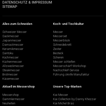
DATENSCHUTZ & IMPRESSUM
SITEMAP
Alles zum Schneiden
Koch- und Tischkultur
Schweizer Messer
Messer
Sackmesser
Messerset
Japanmesser
Messerblock
Damastmesser
Schneidebrett
Keramikmesser
Zester
Santoku
Besteck
Kochmesser
Scheren
Küchenmesser
Messer schleifen
Allzweckmesser
Messerschärf-Workshop
Steakmesser
Nachschleif-Service
Brotmesser
Führung sknife Manufaktur
Käsemesser
Aktuell im Messershop
Unsere Top-Marken
Messershop
Kai Messer
Sammlermesser
Kai Collection by Danny Khezzar
Neuheiten
Kai Michel Bras