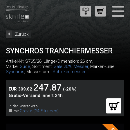
Zurück
SYNCHROS TRANCHIERMESSER
Artikel-Nr:
S765/26
, Länge/Dimension: 26 cm,
Marke:
Güde
, Sortiment:
Sale 20%
,
Messer
, Marken-Linie:
Synchros
, Messerform:
Schinkenmesser
247.87
EUR
309.82
(-20%)
Gratis-Versand innert 24h
In den Warenkorb:
Gravur (24 Stunden)
mit