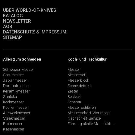
ÜBER WORLD-OF-KNIVES
KATALOG
NEWSLETTER
AGB
DATENSCHUTZ & IMPRESSUM
SITEMAP
Alles zum Schneiden
Koch- und Tischkultur
Schweizer Messer
Messer
Sackmesser
Messerset
Japanmesser
Messerblock
Damastmesser
Schneidebrett
Keramikmesser
Zester
Santoku
Besteck
Kochmesser
Scheren
Küchenmesser
Messer schleifen
Allzweckmesser
Messerschärf-Workshop
Steakmesser
Nachschleif-Service
Brotmesser
Führung sknife Manufaktur
Käsemesser