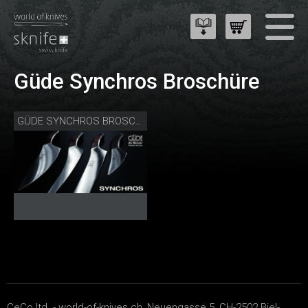
Güde Synchros Broschüre
GÜDE SYNCHROS BROSCHÜRE
CeCo ltd. - world-of-knives.ch, Neuengasse 5, CH-2502 Biel-