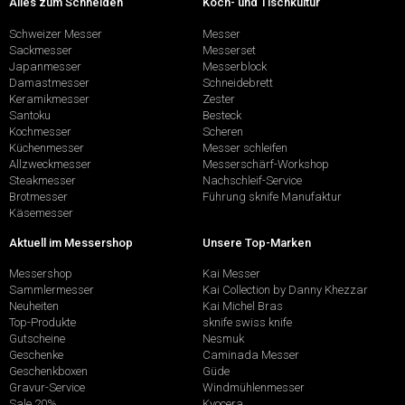
Alles zum Schneiden
Koch- und Tischkultur
Schweizer Messer
Messer
Sackmesser
Messerset
Japanmesser
Messerblock
Damastmesser
Schneidebrett
Keramikmesser
Zester
Santoku
Besteck
Kochmesser
Scheren
Küchenmesser
Messer schleifen
Allzweckmesser
Messerschärf-Workshop
Steakmesser
Nachschleif-Service
Brotmesser
Führung sknife Manufaktur
Käsemesser
Aktuell im Messershop
Unsere Top-Marken
Messershop
Kai Messer
Sammlermesser
Kai Collection by Danny Khezzar
Neuheiten
Kai Michel Bras
Top-Produkte
sknife swiss knife
Gutscheine
Nesmuk
Geschenke
Caminada Messer
Geschenkboxen
Güde
Gravur-Service
Windmühlenmesser
Sale 20%
Kyocera