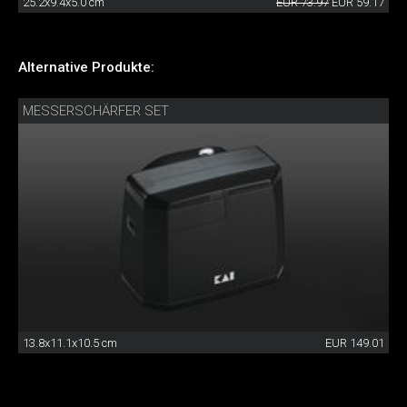
25.2x9.4x5.0 cm
EUR 73.97
EUR 59.17
Alternative Produkte:
MESSERSCHÄRFER SET
13.8x11.1x10.5 cm
EUR 149.01