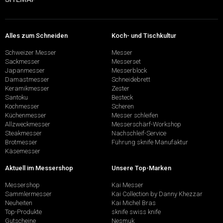
Alles zum Schneiden
Koch- und Tischkultur
Schweizer Messer
Messer
Sackmesser
Messerset
Japanmesser
Messerblock
Damastmesser
Schneidebrett
Keramikmesser
Zester
Santoku
Besteck
Kochmesser
Scheren
Küchenmesser
Messer schleifen
Allzweckmesser
Messerschärf-Workshop
Steakmesser
Nachschleif-Service
Brotmesser
Führung sknife Manufaktur
Käsemesser
Aktuell im Messershop
Unsere Top-Marken
Messershop
Kai Messer
Sammlermesser
Kai Collection by Danny Khezzar
Neuheiten
Kai Michel Bras
Top-Produkte
sknife swiss knife
Gutscheine
Nesmuk