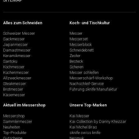
SITEMAP
Alles zum Schneiden
Koch- und Tischkultur
Schweizer Messer
Messer
Sackmesser
Messerset
Japanmesser
Messerblock
Damastmesser
Schneidebrett
Keramikmesser
Zester
Santoku
Besteck
Kochmesser
Scheren
Küchenmesser
Messer schleifen
Allzweckmesser
Messerschärf-Workshop
Steakmesser
Nachschleif-Service
Brotmesser
Führung sknife Manufaktur
Käsemesser
Aktuell im Messershop
Unsere Top-Marken
Messershop
Kai Messer
Sammlermesser
Kai Collection by Danny Khezzar
Neuheiten
Kai Michel Bras
Top-Produkte
sknife swiss knife
Gutscheine
Nesmuk