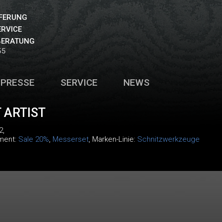
EFERUNG
ERVICE
BERATUNG
55
PRESSE
SERVICE
NEWS
 ARTIST
2
,
iment:
Sale 20%
,
Messerset
, Marken-Linie:
Schnitzwerkzeuge