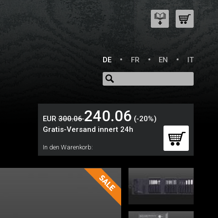
DE
FR
EN
IT
240.06
EUR
300.06
(-20%)
Gratis-Versand innert 24h
In den Warenkorb: