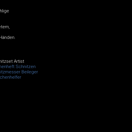
hlige
etem,
 Händen.
itzset Artist
menheft Schnitzen
nitzmesser Beileger
chenhelfer