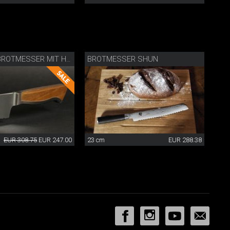
BROTMESSER SHUN
CAMINADA BROTMESSER MIT HOLZSCHEIDE
EUR 308.75
EUR 247.00
23 cm
EUR 288.38