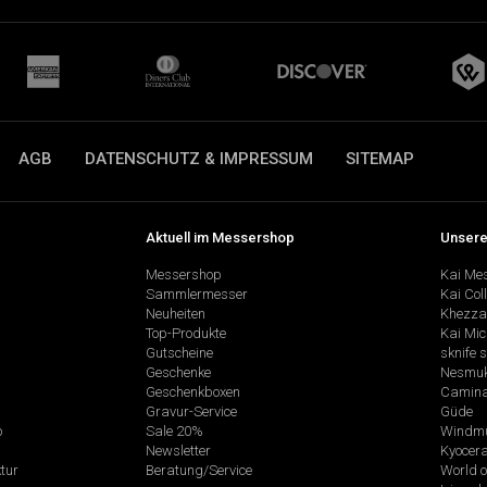
AGB
DATENSCHUTZ & IMPRESSUM
SITEMAP
Aktuell im Messershop
Unsere
Messershop
Kai Me
Sammlermesser
Kai Col
Neuheiten
Khezza
Top-Produkte
Kai Mic
Gutscheine
sknife 
Geschenke
Nesmu
Geschenkboxen
Camina
Gravur-Service
Güde
p
Sale 20%
Windmü
Newsletter
Kyocer
tur
Beratung/Service
World o