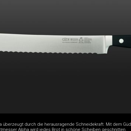
a überzeugt durch die herausragende Schneidekraft. Mit dem Güd
otmesser Alpha wird jedes Brot in schöne Scheiben geschnitten.