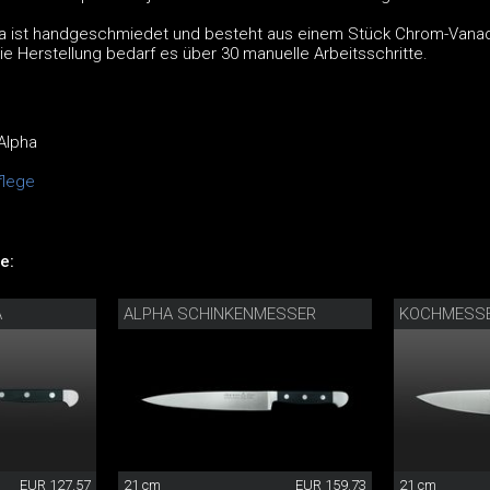
a ist handgeschmiedet und besteht aus einem Stück Chrom-Vana
ie Herstellung bedarf es über 30 manuelle Arbeitsschritte.
Alpha
lege
e:
A
ALPHA SCHINKENMESSER
KOCHMESSE
EUR 127.57
21 cm
EUR 159.73
21 cm