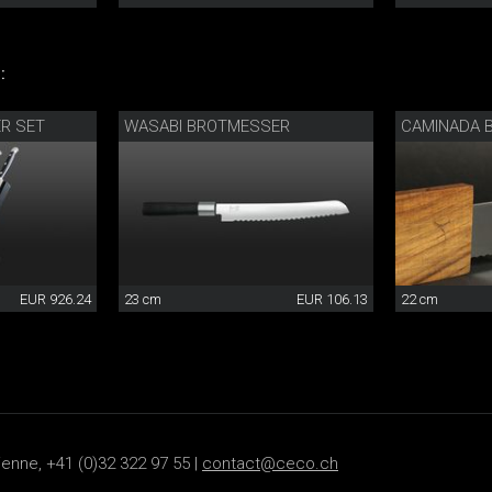
:
R SET
WASABI BROTMESSER
EUR 926.24
23 cm
EUR 106.13
22 cm
ienne, +41 (0)32 322 97 55 |
contact@ceco.ch