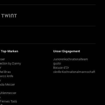
 Top-Marken
Unser Engagement
sser
Juniorenkochnationalteam
lection by Danny
gusto
r
Bocuse d'Or
hel Bras
sknife-Kochnationalmannschaft
swiss knife
k
da Messer
hlenmesser
a
f knives Tools