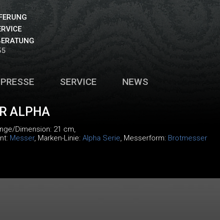
EFERUNG
ERVICE
BERATUNG
55
PRESSE
SERVICE
NEWS
R ALPHA
änge/Dimension: 21 cm,
nt:
Messer
, Marken-Linie:
Alpha Serie
, Messerform:
Brotmesser