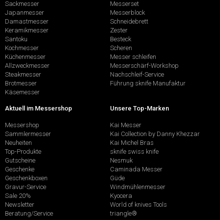
Sackmesser
Messerset
Japanmesser
Messerblock
Damastmesser
Schneidebrett
Keramikmesser
Zester
Santoku
Besteck
Kochmesser
Scheren
Küchenmesser
Messer schleifen
Allzweckmesser
Messerschärf-Workshop
Steakmesser
Nachschleif-Service
Brotmesser
Führung sknife Manufaktur
Käsemesser
Aktuell im Messershop
Unsere Top-Marken
Messershop
Kai Messer
Sammlermesser
Kai Collection by Danny Khezzar
Neuheiten
Kai Michel Bras
Top-Produkte
sknife swiss knife
Gutscheine
Nesmuk
Geschenke
Caminada Messer
Geschenkboxen
Güde
Gravur-Service
Windmühlenmesser
Sale 20%
Kyocera
Newsletter
World of knives Tools
Beratung/Service
triangle®