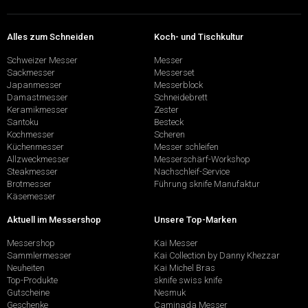
Alles zum Schneiden
Koch- und Tischkultur
Schweizer Messer
Messer
Sackmesser
Messerset
Japanmesser
Messerblock
Damastmesser
Schneidebrett
Keramikmesser
Zester
Santoku
Besteck
Kochmesser
Scheren
Küchenmesser
Messer schleifen
Allzweckmesser
Messerschärf-Workshop
Steakmesser
Nachschleif-Service
Brotmesser
Führung sknife Manufaktur
Käsemesser
Aktuell im Messershop
Unsere Top-Marken
Messershop
Kai Messer
Sammlermesser
Kai Collection by Danny Khezzar
Neuheiten
Kai Michel Bras
Top-Produkte
sknife swiss knife
Gutscheine
Nesmuk
Geschenke
Caminada Messer