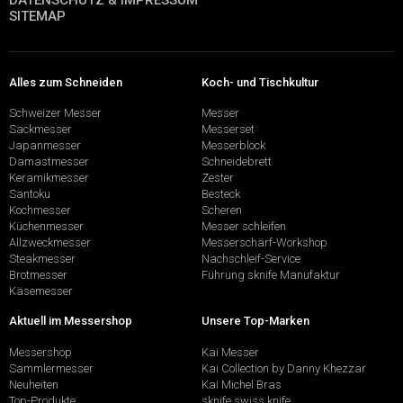
DATENSCHUTZ & IMPRESSUM
SITEMAP
Alles zum Schneiden
Koch- und Tischkultur
Schweizer Messer
Messer
Sackmesser
Messerset
Japanmesser
Messerblock
Damastmesser
Schneidebrett
Keramikmesser
Zester
Santoku
Besteck
Kochmesser
Scheren
Küchenmesser
Messer schleifen
Allzweckmesser
Messerschärf-Workshop
Steakmesser
Nachschleif-Service
Brotmesser
Führung sknife Manufaktur
Käsemesser
Aktuell im Messershop
Unsere Top-Marken
Messershop
Kai Messer
Sammlermesser
Kai Collection by Danny Khezzar
Neuheiten
Kai Michel Bras
Top-Produkte
sknife swiss knife