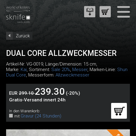
Zurück
DUAL CORE ALLZWECKMESSER
Artikel-Nr:
VG-0019
, Länge/Dimension: 15 cm,
Marke:
Kai
, Sortiment:
Sale 20%
,
Messer
, Marken-Linie:
Shun
Dual Core
, Messerform:
Allzweckmesser
239.30
EUR
299.10
(-20%)
Gratis-Versand innert 24h
In den Warenkorb:
Gravur (24 Stunden)
mit