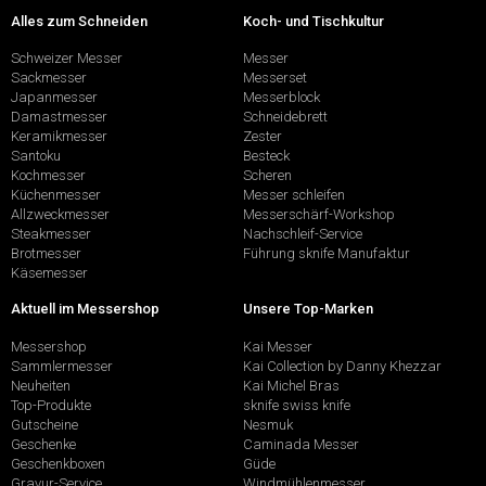
Alles zum Schneiden
Koch- und Tischkultur
Schweizer Messer
Messer
Sackmesser
Messerset
Japanmesser
Messerblock
Damastmesser
Schneidebrett
Keramikmesser
Zester
Santoku
Besteck
Kochmesser
Scheren
Küchenmesser
Messer schleifen
Allzweckmesser
Messerschärf-Workshop
Steakmesser
Nachschleif-Service
Brotmesser
Führung sknife Manufaktur
Käsemesser
Aktuell im Messershop
Unsere Top-Marken
Messershop
Kai Messer
Sammlermesser
Kai Collection by Danny Khezzar
Neuheiten
Kai Michel Bras
Top-Produkte
sknife swiss knife
Gutscheine
Nesmuk
Geschenke
Caminada Messer
Geschenkboxen
Güde
Gravur-Service
Windmühlenmesser